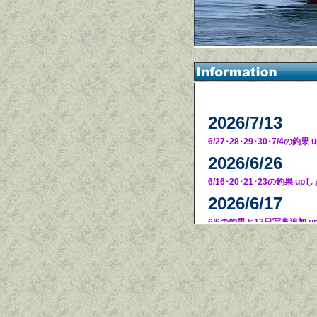
2026/7/13
6/27･28･29･30･7/4の釣
2026/6/26
6/16･20･21･23の釣果 u
2026/6/17
6/6の釣果と12日写真追加 
2026/6/16
6/4･5･12･13･14の釣果 
2026/5/29
5/23･26･28の釣果 upしま