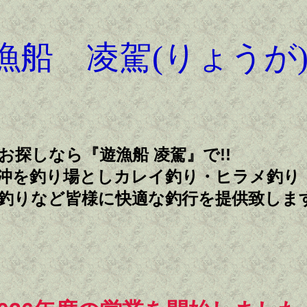
漁船 凌駕(りょうが
お探しなら『遊漁船 凌駕』で!!
沖を釣り場としカレイ釣り・ヒラメ釣り
釣りなど皆様に快適な釣行を提供致しま