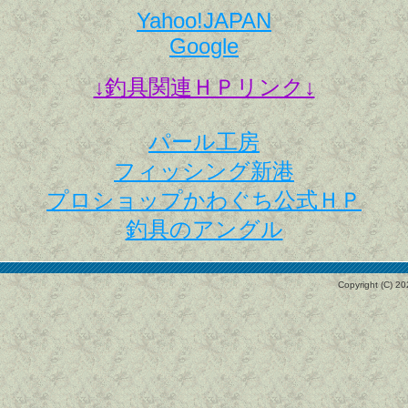
Yahoo!JAPAN
upしました。
Google
↓釣具関連ＨＰリンク↓
パール工房
フィッシング新港
プロショップかわぐち公式ＨＰ
釣具のアングル
ました。
Copyright (C)
20
た。