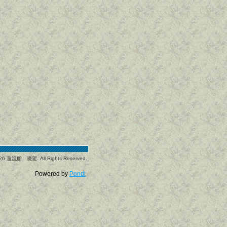
26 遊漁船 凌駕. All Rights Reserved.
Powered by
Pondt