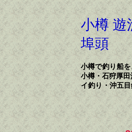
小樽 遊
埠頭
小樽で釣り船を
小樽・石狩厚田
イ釣り・沖五目